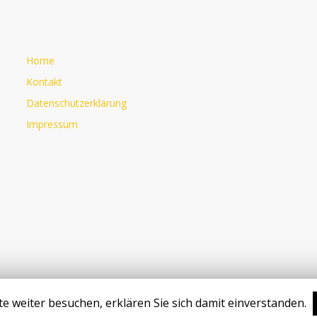
Home
Kontakt
Datenschutzerklärung
Impressum
e weiter besuchen, erklären Sie sich damit einverstanden.
© 2026 Dr. sc. agr. Christina Karall-Albrecht