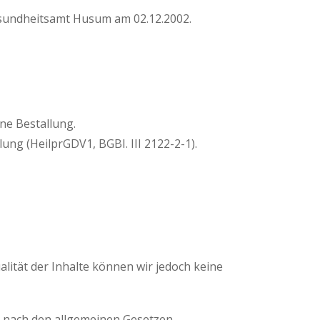
esundheitsamt Husum am 02.12.2002.
ne Bestallung.
g (HeilprGDV1, BGBI. III 2122-2-1).
ualität der Inhalte können wir jedoch keine
en nach den allgemeinen Gesetzen