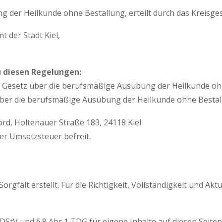
g der Heilkunde ohne Bestallung, erteilt durch das Kreisg
 der Stadt Kiel,
 diesen Regelungen:
) – Gesetz über die berufsmäßige Ausübung der Heilkunde oh
r die berufsmäßige Ausübung der Heilkunde ohne Bestallun
rd, Holtenauer Straße 183, 24118 Kiel
er Umsatzsteuer befreit.
rgfalt erstellt. Für die Richtigkeit, Vollständigkeit und Akt
MDStV und § 8 Abs.1 TDG für eigene Inhalte auf diesen Seit